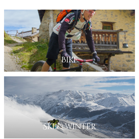
ricezione delle comunicazioni.
In caso di rifiuto a voler acconsentire al trattamento dei dati secondo le modalità
descritti nelle finalità di cui alla lettera c) “marketing”, in assenza di sistemi
automatizzati di richiesta di cancellazione, potrà fare istanza o richiesta al
Titolare mediante comunicazione e-mail all’indirizzo info@baidamottlivigno.it
4. Conservazione dei dati
I dati personali trattati per le finalità di cui ai punti a) e d) saranno conservati
per il tempo strettamente necessario a raggiungere quelle stesse finalità. In
ogni caso, trattandosi di trattamenti svolti per la fornitura di servizi e per la
eventuale successiva tutela contrattuale, il Titolare tratterà i dati fino al tempo
permesso dalla normativa italiana a tutela dei propri interessi ovvero per il
periodo di prescrizione dei diritti azionabili dal Titolare (art. 2946 e seguenti
c.c.), salvo contenziosi.
I dati personali trattati per le finalità di cui al punto b) saranno conservati in
Bike
relazione agli obblighi di conservazione previsti dalle specifiche normative
previste dall’ordinamento.
I dati personali trattati per le finalità di cui al punto c) potranno saranno
conservati fino a revoca o richiesta di cancellazione da parte dell’Interessato.
5. Destinatari o eventuali categorie di destinatari dei dati
personali
I dati saranno trattati, nei limiti di quanto necessario, dal personale autorizzato,
adeguatamente istruito e formato, del Titolare nonché dal personale dei soggetti
terzi Titolari autonomi che prestano servizi al Titolare ed effettuano trattamenti
di dati per conto e su istruzione di quest'ultimo quali responsabili del
trattamento. In particolare, per le finalità sopra indicate, i dati potranno essere
comunicati a:
- consulenti e liberi professionisti in forma singola o associata, società di
servizi, associazioni di categoria che prestano alla Società assistenza o
consulenza per finalità finanziarie, amministrative, contabili, fiscali e di tutela
Ski & winter
legale;
- collaboratori e/o personale dipendente incaricato al trattamento;
- società, enti, persone che prestino assistenza in materia di marketing e
comunicazione relativamente all’erogazione dei servizi;