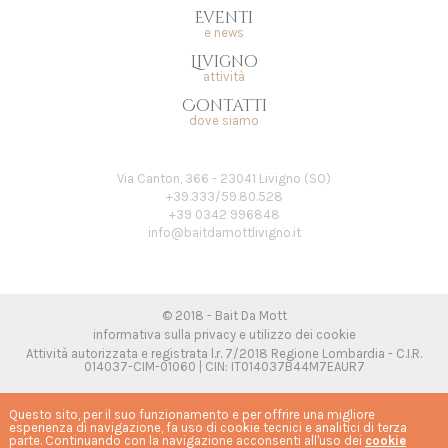
Eventi
e news
Livigno
attività
Contatti
dove siamo
Via Canton, 366 - 23041 Livigno (SO)
+39.333/59.80.528
+39 0342 996848
info@baitdamottlivigno.it
© 2018 - Bait Da Mott
informativa sulla privacy e utilizzo dei cookie
Attività autorizzata e registrata l.r. 7/2018 Regione Lombardia - C.I.R.
014037-CIM-01060 | CIN: IT014037B44M7EAUR7
Realizzato da
Questo sito, per il suo funzionamento e per offrire una migliore
esperienza di navigazione, fa uso di cookie tecnici e analitici di terza
parte. Continuando con la navigazione acconsenti all'uso dei
cookie