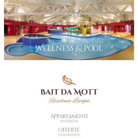
personali www.garanteprivacy.it) in caso di violazione della disciplina in materia
di protezione dei dati personali;
ricevere copia in formato elettronico dei fati che lo riguardano come Interessato,
quando tali fati siano stati resi nel contesto del contratto e chiedere che tali dati
siano trasmessi ad un altro titolare del trattamento (diritto alla portabilità dei
dati).
Per esercitare tali diritti l'Interessato può contattare il Titolare del trattamento
ai seguenti contatti: e-mail info@baitdamottlivigno.it; tel. +39 0342 996848;
raccomandata alla sede legale del Titolare sopra indicata.
Wellness & pool
Appartamenti
residence
Offerte
convenzioni