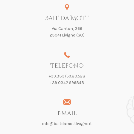
Bait da Mott
Via Canton, 366
23041 Livigno (SO)
Telefono
+39.333/59.80.528
+39 0342 996848
Email
info@baitdamottlivigno.it