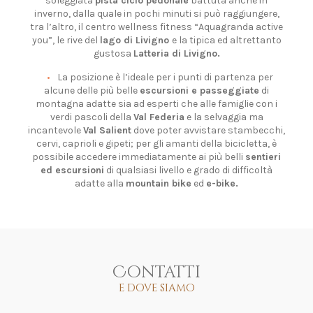
soleggiata
pista ciclo pedonale
battuta anche in
inverno, dalla quale in pochi minuti si può raggiungere,
tra l’altro, il centro wellness fitness “Aquagranda active
you”, le rive del
lago di Livigno
e la tipica ed altrettanto
gustosa
Latteria di Livigno.
La posizione è l’ideale per i punti di partenza per
alcune delle più belle
escursioni e passeggiate
di
montagna adatte sia ad esperti che alle famiglie con i
verdi pascoli della
Val Federia
e la selvaggia ma
incantevole
Val Salient
dove poter avvistare stambecchi,
cervi, caprioli e gipeti; per gli amanti della bicicletta, è
possibile accedere immediatamente ai più belli
sentieri
ed escursioni
di qualsiasi livello e grado di difficoltà
adatte alla
mountain bike
ed
e-bike.
Contatti
e dove siamo